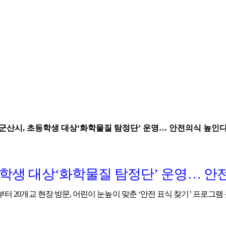
군산시, 초등학생 대상‘화학물질 탐정단’ 운영… 안전의식 높인
학생 대상
‘
화학물질 탐정단
’
운영
…
안
부터
20
개교 현장 방문
,
어린이 눈높이 맞춘
‘
안전 표식 찾기
’
프로그램