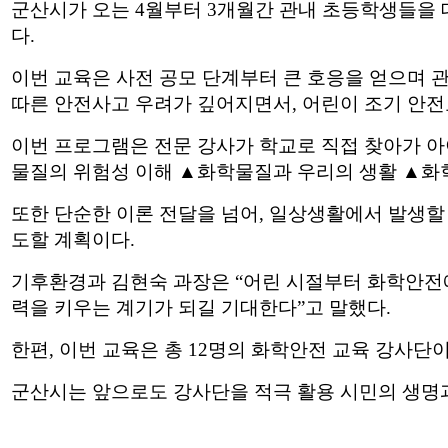
군산시가 오는
4
월부터
3
개월간 관내 초등학생들을 
다
.
이번 교육은 사전 공모 단계부터 큰 호응을 얻으며 
따른 안전사고 우려가 깊어지면서
,
어린이 조기 안전
이번 프로그램은 전문 강사가 학교로 직접 찾아가 
물질의 위험성 이해
▲
화학물질과 우리의 생활
▲
화
또한 단순한 이론 전달을 넘어
,
일상생활에서 발생할 
도할 계획이다
.
기후환경과 김현숙 과장은
“
어린 시절부터 화학안전에
력을 키우는 계기가 되길 기대한다
”
고 말했다
.
한편
,
이번 교육은 총
12
명의 화학안전 교육 강사단
군산시는 앞으로도 강사단을 적극 활용 시민의 생명