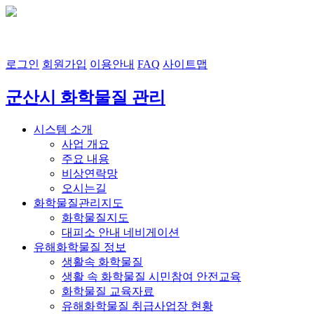
7
℃
흐림
풍향
풍속
로그인
회원가입
이용안내
FAQ
사이트맵
군산시 화학물질 관리
시스템 소개
사업 개요
주요 내용
비상연락망
오시는길
화학물질관리지도
화학물질지도
대피소 안내 네비게이션
유해화학물질 정보
생활속 화학물질
생활 속 화학물질 시민참여 안전교육
화학물질 교육자료
유해화학물질 취급사업장 현황