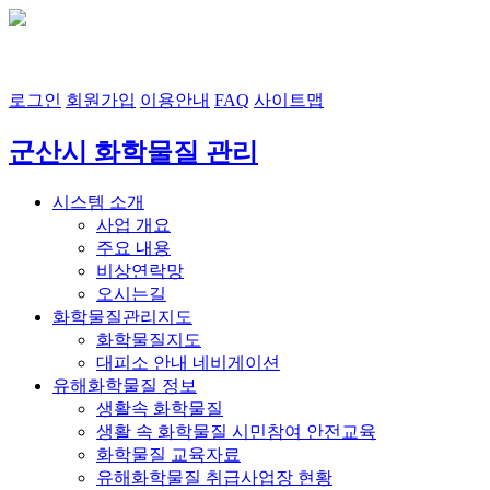
7
℃
흐림
풍향
풍속
로그인
회원가입
이용안내
FAQ
사이트맵
군산시 화학물질 관리
시스템 소개
사업 개요
주요 내용
비상연락망
오시는길
화학물질관리지도
화학물질지도
대피소 안내 네비게이션
유해화학물질 정보
생활속 화학물질
생활 속 화학물질 시민참여 안전교육
화학물질 교육자료
유해화학물질 취급사업장 현황