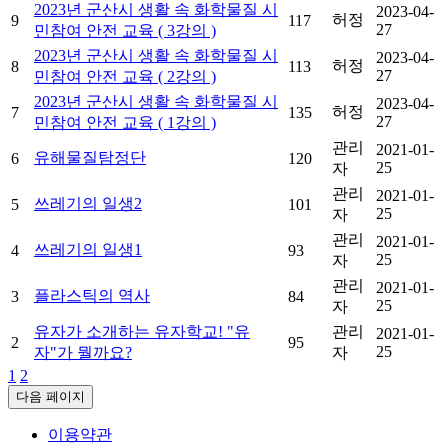
2023년 군산시 생활 속 화학물질 시
2023-04-
허정
9
117
27
민참여 안전 교육 ( 3강의 )
2023년 군산시 생활 속 화학물질 시
2023-04-
허정
8
113
27
민참여 안전 교육 ( 2강의 )
2023년 군산시 생활 속 화학물질 시
2023-04-
허정
7
135
27
민참여 안전 교육 ( 1강의 )
관리
2021-01-
유해물질탐정단
6
120
25
자
관리
2021-01-
쓰레기의 일생2
5
101
25
자
관리
2021-01-
쓰레기의 일생1
4
93
25
자
관리
2021-01-
플라스틱의 역사
3
84
25
자
유자가 소개하는 유자학교! "유
관리
2021-01-
2
95
25
자"가 뭘까요?
자
1
2
다음 페이지
이용약관