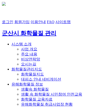
7
℃
흐림
풍향
풍속
로그인
회원가입
이용안내
FAQ
사이트맵
군산시 화학물질 관리
시스템 소개
사업 개요
주요 내용
비상연락망
오시는길
화학물질관리지도
화학물질지도
대피소 안내 네비게이션
유해화학물질 정보
생활속 화학물질
생활 속 화학물질 시민참여 안전교육
화학물질 교육자료
유해화학물질 취급사업장 현황